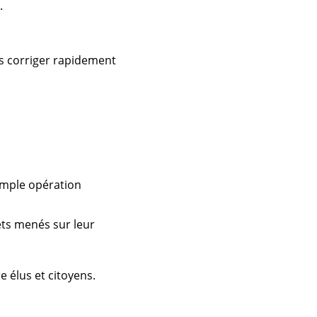
.
s corriger rapidement
imple opération
jets menés sur leur
e élus et citoyens.