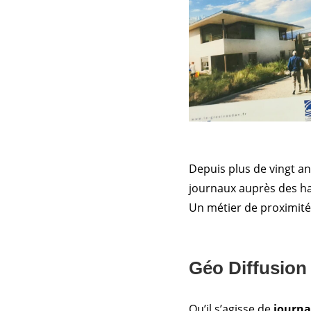
Depuis plus de vingt a
journaux auprès des ha
Un métier de proximité q
Géo Diffusion 
Qu’il s’agisse de
journ