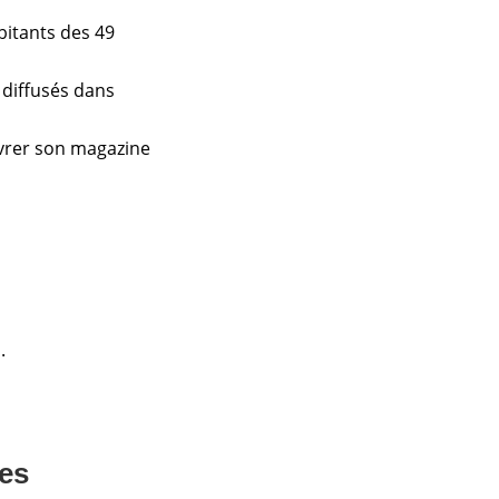
itants des 49
, diffusés dans
ivrer son magazine
.
res