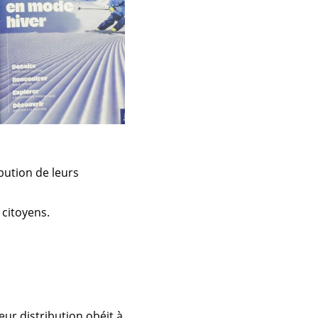
bution de leurs
 citoyens.
leur distribution obéit à