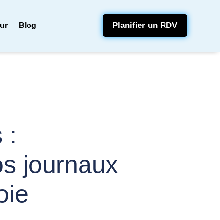
Planifier un RDV
eur
Blog
 :
vos journaux
oie